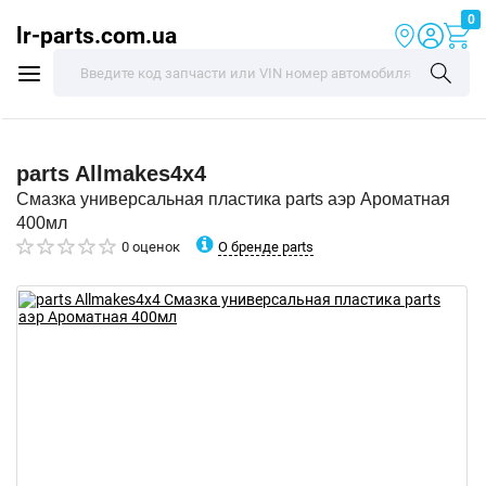
0
lr-parts.com.ua
parts
Allmakes4x4
Смазка универсальная пластика parts аэр Ароматная
400мл
О бренде parts
0 оценок