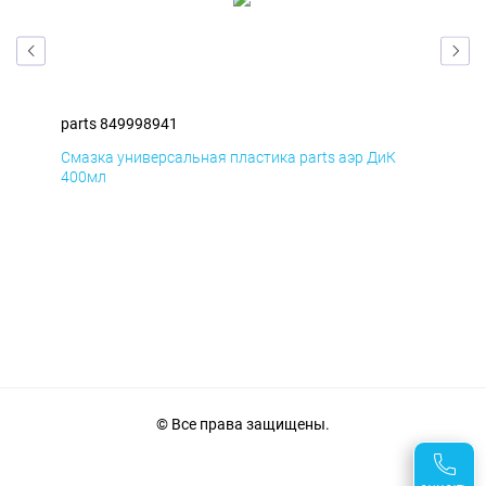
parts 849998941
par
Смазка универсальная пластика parts аэр ДиК
Сма
400мл
40
© Все права защищены.