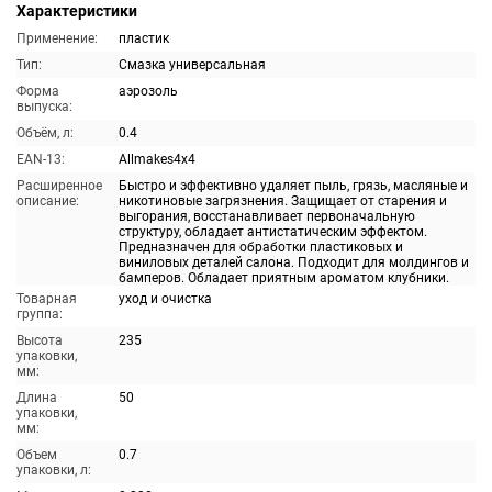
Характеристики
Применение:
пластик
Тип:
Смазка универсальная
Форма
аэрозоль
выпуска:
Объём, л:
0.4
EAN-13:
Allmakes4x4
Расширенное
Быстро и эффективно удаляет пыль, грязь, масляные и
описание:
никотиновые загрязнения. Защищает от старения и
выгорания, восстанавливает первоначальную
структуру, обладает антистатическим эффектом.
Предназначен для обработки пластиковых и
виниловых деталей салона. Подходит для молдингов и
бамперов. Обладает приятным ароматом клубники.
Товарная
уход и очистка
группа:
Высота
235
упаковки,
мм:
Длина
50
упаковки,
мм:
Объем
0.7
упаковки, л: