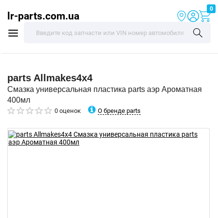
0
lr-parts.com.ua
parts
Allmakes4x4
Смазка универсальная пластика parts аэр Ароматная
400мл
О бренде parts
0 оценок