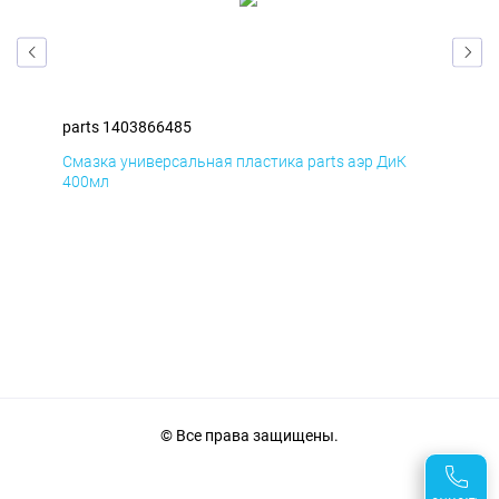
parts 1403866485
par
Смазка универсальная пластика parts аэр ДиК
Сма
400мл
40
© Все права защищены.