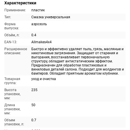
Характеристики
Применение:
пластик
Тип:
Смазка универсальная
Форма
аэрозоль
выпуска:
Объём, л:
0.4
EAN-13:
Allmakes4x4
Расширенное
Быстро и эффективно удаляет пыль, грязь, масляные и
описание:
никотиновые загрязнения. Защищает от старения и
выгорания, восстанавливает первоначальную
структуру, обладает антистатическим эффектом.
Предназначен для обработки пластиковых и
виниловых деталей салона. Подходит для молдингов и
бамперов. Обладает приятным ароматом клубники.
Товарная
уход и очистка
группа:
Высота
235
упаковки,
мм:
Длина
50
упаковки,
мм:
Объем
0.7
упаковки, л: