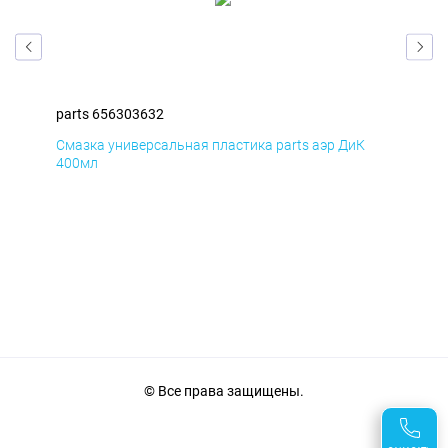
parts 656303632
par
Смазка универсальная пластика parts аэр ДиК
Сма
400мл
40
© Все права защищены.