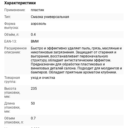
Характеристики
Применение:
пластик
Тип:
Смазка универсальная
Форма
аэрозоль
выпуска:
Объём, л:
0.4
EAN-13:
BMW
Расширенное
Быстро и эффективно удаляет пыль, грязь, масляные и
описание:
никотиновые загрязнения. Защищает от старения и
выгорания, восстанавливает первоначальную
структуру, обладает антистатическим эффектом.
Предназначен для обработки пластиковых и
виниловых деталей салона. Подходит для молдингов и
бамперов. Обладает приятным ароматом клубники.
Товарная
уход и очистка
группа:
Высота
235
упаковки,
мм:
Длина
50
упаковки,
мм:
Объем
0.7
упаковки, л: