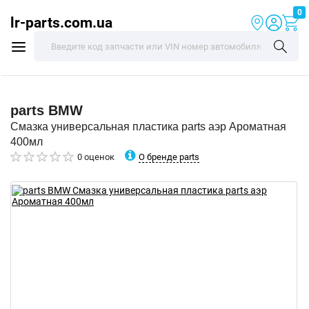
0
lr-parts.com.ua
parts
BMW
Смазка универсальная пластика parts аэр Ароматная
400мл
О бренде parts
0 оценок