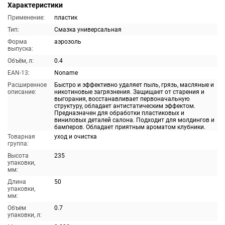
Характеристики
Применение:
пластик
Тип:
Смазка универсальная
Форма
аэрозоль
выпуска:
Объём, л:
0.4
EAN-13:
Noname
Расширенное
Быстро и эффективно удаляет пыль, грязь, масляные и
описание:
никотиновые загрязнения. Защищает от старения и
выгорания, восстанавливает первоначальную
структуру, обладает антистатическим эффектом.
Предназначен для обработки пластиковых и
виниловых деталей салона. Подходит для молдингов и
бамперов. Обладает приятным ароматом клубники.
Товарная
уход и очистка
группа:
Высота
235
упаковки,
мм:
Длина
50
упаковки,
мм:
Объем
0.7
упаковки, л: