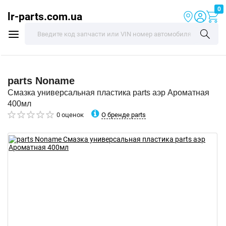
0
lr-parts.com.ua
parts
Noname
Смазка универсальная пластика parts аэр Ароматная
400мл
О бренде parts
0 оценок