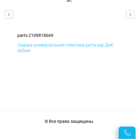
parts 2109818669
par
Смазка универсальная пластика parts аэр ДиК
Сма
400мл
40
© Все права защищены.