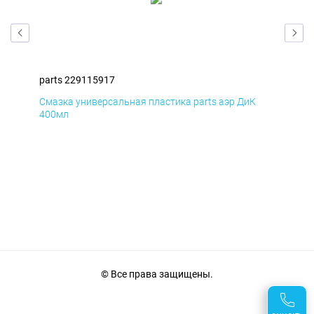
parts 229115917
par
Смазка универсальная пластика parts аэр ДиК
Сма
400мл
40
© Все права защищены.