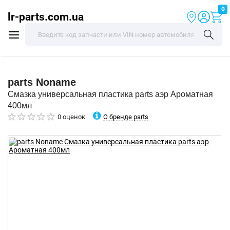
0
lr-parts.com.ua
parts
Noname
Смазка универсальная пластика parts аэр Ароматная
400мл
О бренде parts
0 оценок