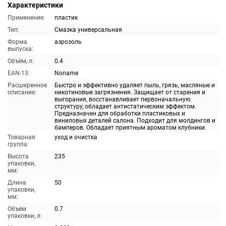
Характеристики
Применение:
пластик
Тип:
Смазка универсальная
Форма
аэрозоль
выпуска:
Объём, л:
0.4
EAN-13:
Noname
Расширенное
Быстро и эффективно удаляет пыль, грязь, масляные и
описание:
никотиновые загрязнения. Защищает от старения и
выгорания, восстанавливает первоначальную
структуру, обладает антистатическим эффектом.
Предназначен для обработки пластиковых и
виниловых деталей салона. Подходит для молдингов и
бамперов. Обладает приятным ароматом клубники.
Товарная
уход и очистка
группа:
Высота
235
упаковки,
мм:
Длина
50
упаковки,
мм:
Объем
0.7
упаковки, л: