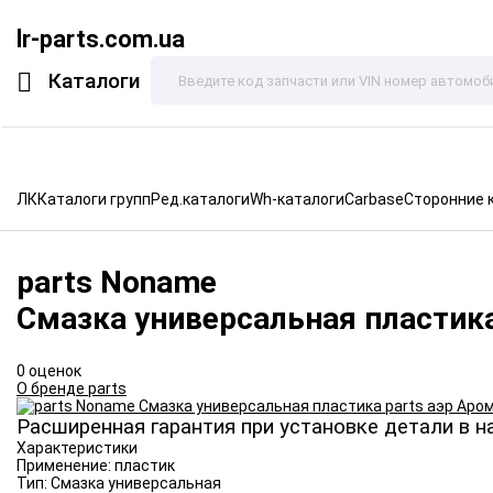
lr-parts.com.ua
Каталоги
ЛК
Каталоги групп
Ред.каталоги
Wh-каталоги
Carbase
Сторонние 
parts
Noname
Смазка универсальная пластика
0 оценок
О бренде parts
Расширенная гарантия при установке детали в н
Характеристики
Применение:
пластик
Тип:
Смазка универсальная