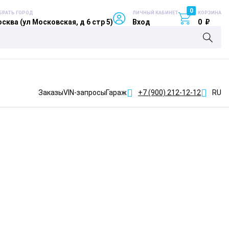
0
БРАТЬ ГОРОД
ЛИЧНЫЙ КАБИНЕТ
КОРЗИНА
сква (ул Московская, д 6 стр 5)
Вход
0
₽
Заказы
VIN-запросы
Гараж
+7 (900)
212-12-12
RU