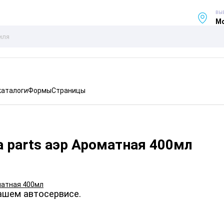
ВЫ
Мо
каталоги
Формы
Страницы
 parts аэр Ароматная 400мл
ашем автосервисе.