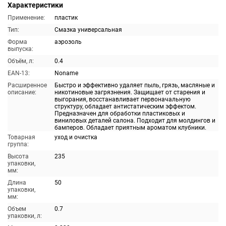
Характеристики
Применение:
пластик
Тип:
Смазка универсальная
Форма
аэрозоль
выпуска:
Объём, л:
0.4
EAN-13:
Noname
Расширенное
Быстро и эффективно удаляет пыль, грязь, масляные и
описание:
никотиновые загрязнения. Защищает от старения и
выгорания, восстанавливает первоначальную
структуру, обладает антистатическим эффектом.
Предназначен для обработки пластиковых и
виниловых деталей салона. Подходит для молдингов и
бамперов. Обладает приятным ароматом клубники.
Товарная
уход и очистка
группа:
Высота
235
упаковки,
мм:
Длина
50
упаковки,
мм:
Объем
0.7
упаковки, л: