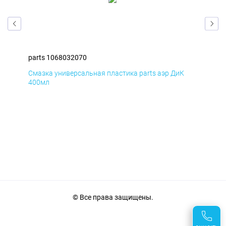
parts 1068032070
par
Смазка универсальная пластика parts аэр ДиК
Сма
400мл
40
© Все права защищены.