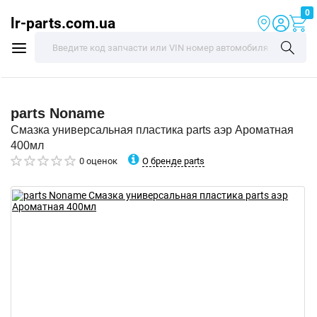
0
lr-parts.com.ua
parts
Noname
Смазка универсальная пластика parts аэр Ароматная
400мл
О бренде parts
0 оценок