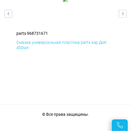
parts 968731671
par
Смазка универсальная пластика parts аэр ДиК
Сма
400мл
40
© Все права защищены.