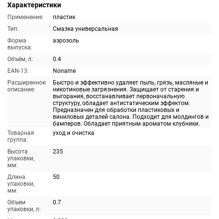
Характеристики
Применение:
пластик
Тип:
Смазка универсальная
Форма
аэрозоль
выпуска:
Объём, л:
0.4
EAN-13:
Noname
Расширенное
Быстро и эффективно удаляет пыль, грязь, масляные и
описание:
никотиновые загрязнения. Защищает от старения и
выгорания, восстанавливает первоначальную
структуру, обладает антистатическим эффектом.
Предназначен для обработки пластиковых и
виниловых деталей салона. Подходит для молдингов и
бамперов. Обладает приятным ароматом клубники.
Товарная
уход и очистка
группа:
Высота
235
упаковки,
мм:
Длина
50
упаковки,
мм:
Объем
0.7
упаковки, л: