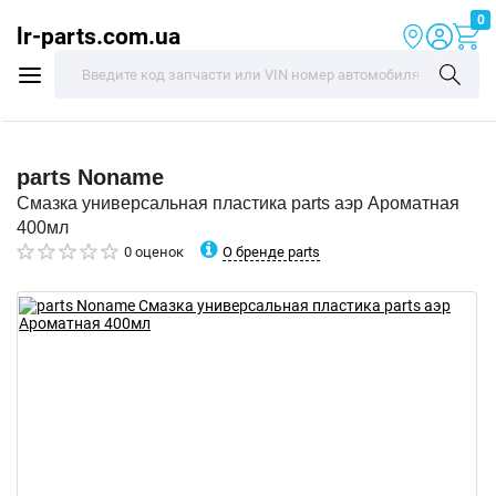
0
lr-parts.com.ua
parts
Noname
Смазка универсальная пластика parts аэр Ароматная
400мл
О бренде parts
0 оценок