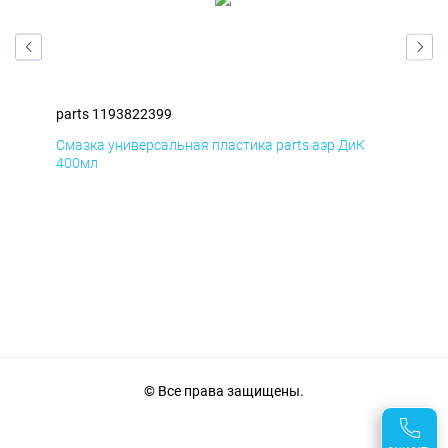
parts 1193822399
par
Смазка универсальная пластика parts аэр ДиК
Сма
400мл
40
© Все права защищены.