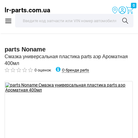
0
lr-parts.com.ua
parts
Noname
Смазка универсальная пластика parts аэр Ароматная
400мл
О бренде parts
0 оценок