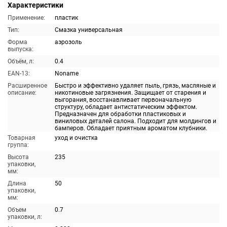
Характеристики
Применение:
пластик
Тип:
Смазка универсальная
Форма
аэрозоль
выпуска:
Объём, л:
0.4
EAN-13:
Noname
Расширенное
Быстро и эффективно удаляет пыль, грязь, масляные и
описание:
никотиновые загрязнения. Защищает от старения и
выгорания, восстанавливает первоначальную
структуру, обладает антистатическим эффектом.
Предназначен для обработки пластиковых и
виниловых деталей салона. Подходит для молдингов и
бамперов. Обладает приятным ароматом клубники.
Товарная
уход и очистка
группа:
Высота
235
упаковки,
мм:
Длина
50
упаковки,
мм:
Объем
0.7
упаковки, л: