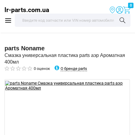
0
lr-parts.com.ua
parts
Noname
Смазка универсальная пластика parts аэр Ароматная
400мл
О бренде parts
0 оценок