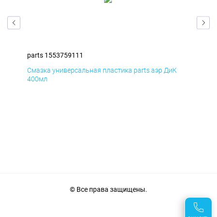
parts 1553759111
par
Смазка универсальная пластика parts аэр ДиК
Сма
400мл
40
© Все права защищены.