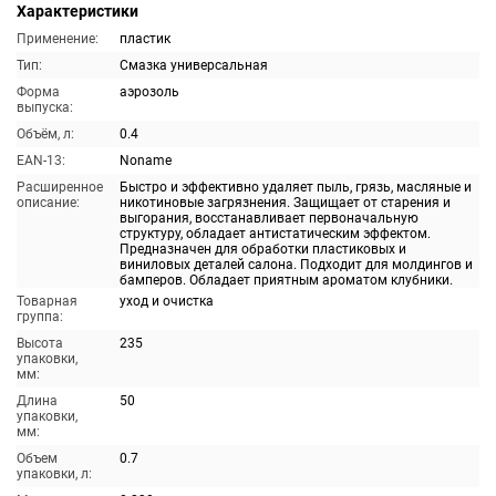
Характеристики
Применение:
пластик
Тип:
Смазка универсальная
Форма
аэрозоль
выпуска:
Объём, л:
0.4
EAN-13:
Noname
Расширенное
Быстро и эффективно удаляет пыль, грязь, масляные и
описание:
никотиновые загрязнения. Защищает от старения и
выгорания, восстанавливает первоначальную
структуру, обладает антистатическим эффектом.
Предназначен для обработки пластиковых и
виниловых деталей салона. Подходит для молдингов и
бамперов. Обладает приятным ароматом клубники.
Товарная
уход и очистка
группа:
Высота
235
упаковки,
мм:
Длина
50
упаковки,
мм:
Объем
0.7
упаковки, л: