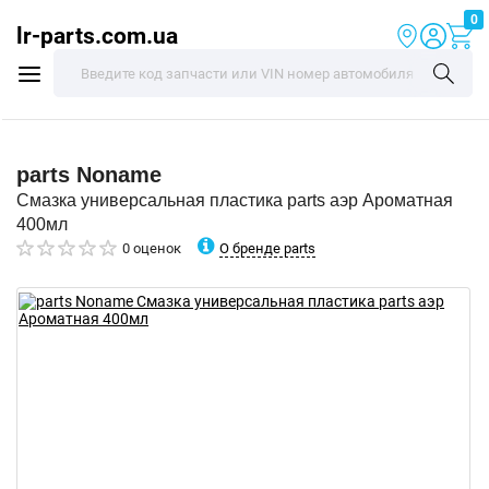
0
lr-parts.com.ua
parts
Noname
Смазка универсальная пластика parts аэр Ароматная
400мл
О бренде parts
0 оценок