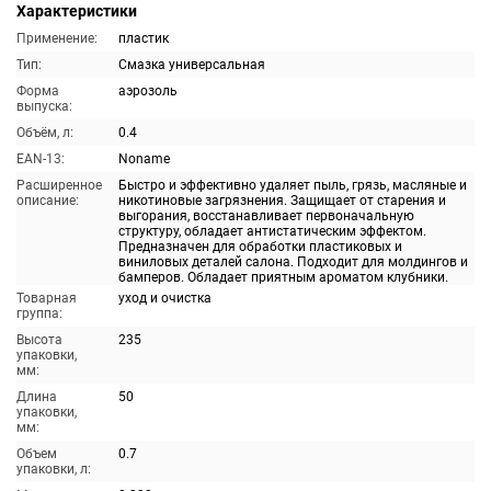
Характеристики
Применение:
пластик
Тип:
Смазка универсальная
Форма
аэрозоль
выпуска:
Объём, л:
0.4
EAN-13:
Noname
Расширенное
Быстро и эффективно удаляет пыль, грязь, масляные и
описание:
никотиновые загрязнения. Защищает от старения и
выгорания, восстанавливает первоначальную
структуру, обладает антистатическим эффектом.
Предназначен для обработки пластиковых и
виниловых деталей салона. Подходит для молдингов и
бамперов. Обладает приятным ароматом клубники.
Товарная
уход и очистка
группа:
Высота
235
упаковки,
мм:
Длина
50
упаковки,
мм:
Объем
0.7
упаковки, л: