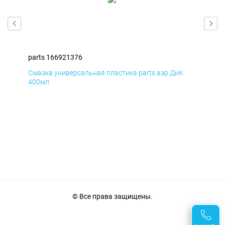
parts 166921376
par
Смазка универсальная пластика parts аэр ДиК
Сма
400мл
40
© Все права защищены.