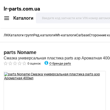
lr-parts.com.ua
Каталоги
ЛК
Каталоги групп
Ред.каталоги
Wh-каталоги
Carbase
Сторонние к
parts
Noname
Смазка универсальная пластика parts аэр Ароматная 40
О бренде parts
0 оценок