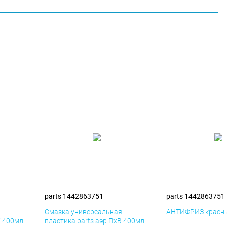
parts 1442863751
parts 1442863751
я
Смазка универсальная
АНТИФРИЗ красны
К 400мл
пластика parts аэр ПхВ 400мл