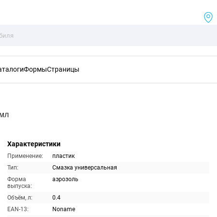
аталоги
Формы
Страницы
0мл
Характеристики
Применение:
пластик
Тип:
Смазка универсальная
Форма
аэрозоль
выпуска:
Объём, л:
0.4
EAN-13:
Noname