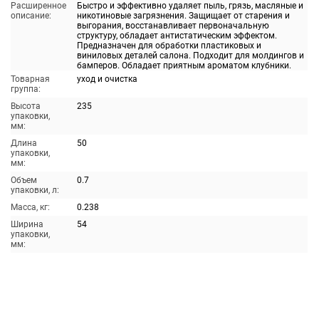
Расширенное
Быстро и эффективно удаляет пыль, грязь, масляные и
описание:
никотиновые загрязнения. Защищает от старения и
выгорания, восстанавливает первоначальную
структуру, обладает антистатическим эффектом.
Предназначен для обработки пластиковых и
виниловых деталей салона. Подходит для молдингов и
бамперов. Обладает приятным ароматом клубники.
Товарная
уход и очистка
группа:
Высота
235
упаковки,
мм:
Длина
50
упаковки,
мм:
Объем
0.7
упаковки, л:
Масса, кг:
0.238
Ширина
54
упаковки,
мм: