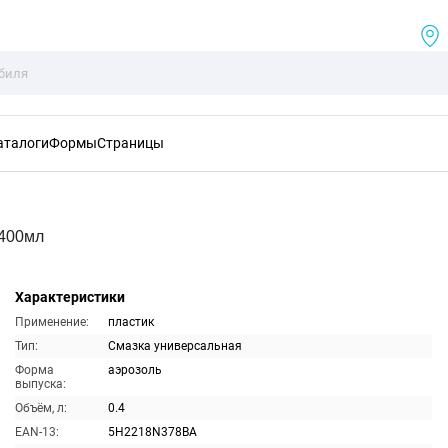
аталоги
Формы
Страницы
 400мл
Характеристики
Применение:
пластик
Тип:
Смазка универсальная
Форма
аэрозоль
выпуска:
Объём, л:
0.4
EAN-13:
5H2218N378BA