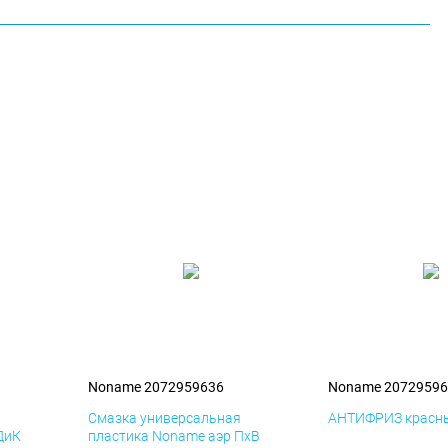
Noname 2072959636
Noname 20729596
я
Смазка универсальная
АНТИФРИЗ красны
ДиК
пластика Noname аэр ПхВ