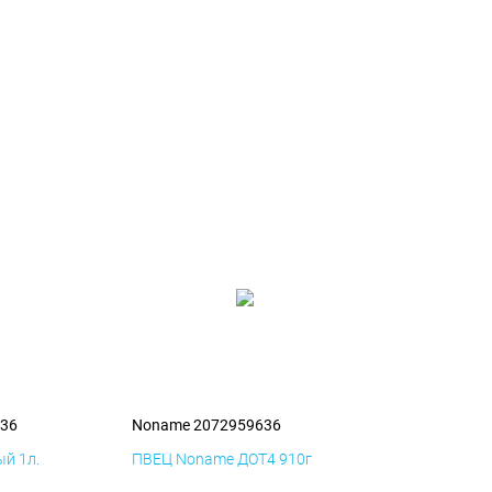
36
Noname 2072959636
й 1л.
ПВЕЦ Noname ДОТ4 910г