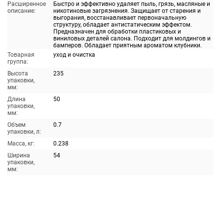
Расширенное
Быстро и эффективно удаляет пыль, грязь, масляные и
описание:
никотиновые загрязнения. Защищает от старения и
выгорания, восстанавливает первоначальную
структуру, обладает антистатическим эффектом.
Предназначен для обработки пластиковых и
виниловых деталей салона. Подходит для молдингов и
бамперов. Обладает приятным ароматом клубники.
Товарная
уход и очистка
группа:
Высота
235
упаковки,
мм:
Длина
50
упаковки,
мм:
Объем
0.7
упаковки, л:
Масса, кг:
0.238
Ширина
54
упаковки,
мм: