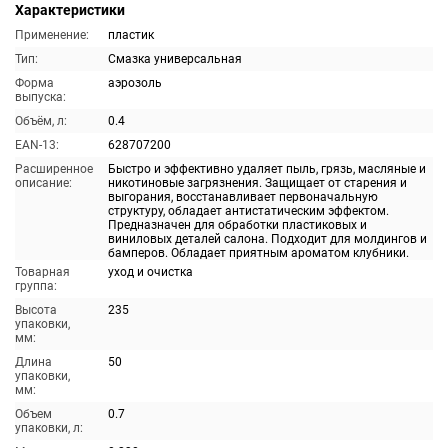
Характеристики
Применение:
пластик
Тип:
Смазка универсальная
Форма
аэрозоль
выпуска:
Объём, л:
0.4
EAN-13:
628707200
Расширенное
Быстро и эффективно удаляет пыль, грязь, масляные и
описание:
никотиновые загрязнения. Защищает от старения и
выгорания, восстанавливает первоначальную
структуру, обладает антистатическим эффектом.
Предназначен для обработки пластиковых и
виниловых деталей салона. Подходит для молдингов и
бамперов. Обладает приятным ароматом клубники.
Товарная
уход и очистка
группа:
Высота
235
упаковки,
мм:
Длина
50
упаковки,
мм:
Объем
0.7
упаковки, л: