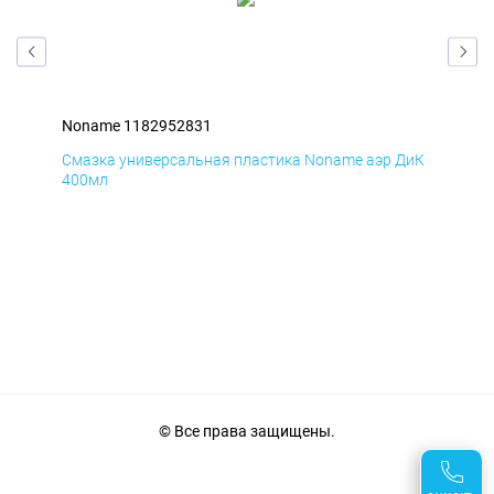
Noname 1182952831
Non
БмД
Смазка универсальная пластика Noname аэр ДиК
Сма
400мл
40
© Все права защищены.