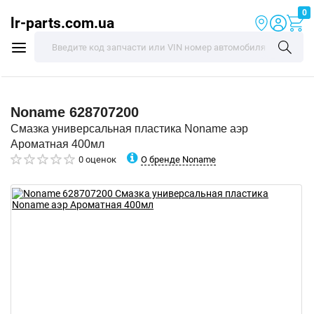
0
lr-parts.com.ua
Noname
628707200
Смазка универсальная пластика Noname аэр
Ароматная 400мл
О бренде Noname
0 оценок