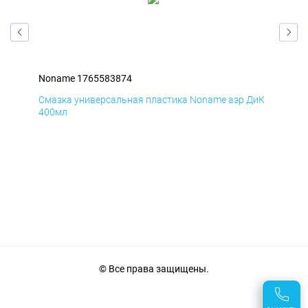
Noname 1765583874
Non
БмД
Смазка универсальная пластика Noname аэр ДиК
Сма
400мл
40
© Все права защищены.