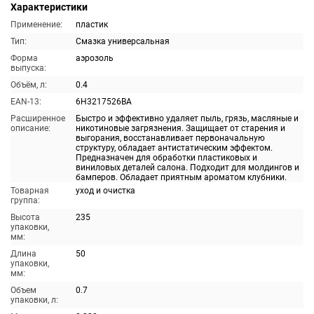
Характеристики
Применение:
пластик
Тип:
Смазка универсальная
Форма
аэрозоль
выпуска:
Объём, л:
0.4
EAN-13:
6H3217526BA
Расширенное
Быстро и эффективно удаляет пыль, грязь, масляные и
описание:
никотиновые загрязнения. Защищает от старения и
выгорания, восстанавливает первоначальную
структуру, обладает антистатическим эффектом.
Предназначен для обработки пластиковых и
виниловых деталей салона. Подходит для молдингов и
бамперов. Обладает приятным ароматом клубники.
Товарная
уход и очистка
группа:
Высота
235
упаковки,
мм:
Длина
50
упаковки,
мм:
Объем
0.7
упаковки, л: