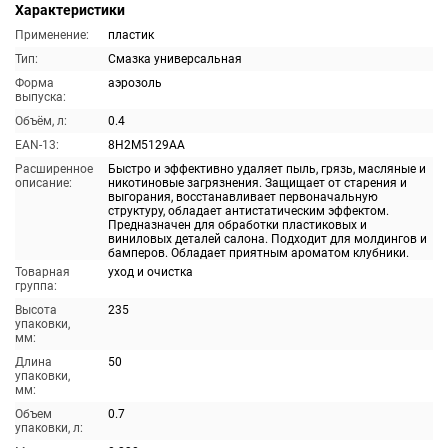
Характеристики
Применение:
пластик
Тип:
Смазка универсальная
Форма
аэрозоль
выпуска:
Объём, л:
0.4
EAN-13:
8H2M5129AA
Расширенное
Быстро и эффективно удаляет пыль, грязь, масляные и
описание:
никотиновые загрязнения. Защищает от старения и
выгорания, восстанавливает первоначальную
структуру, обладает антистатическим эффектом.
Предназначен для обработки пластиковых и
виниловых деталей салона. Подходит для молдингов и
бамперов. Обладает приятным ароматом клубники.
Товарная
уход и очистка
группа:
Высота
235
упаковки,
мм:
Длина
50
упаковки,
мм:
Объем
0.7
упаковки, л: