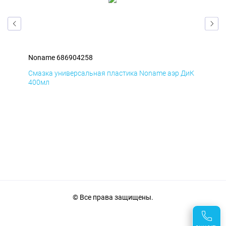
Noname 686904258
Non
БмД
Смазка универсальная пластика Noname аэр ДиК
Сма
400мл
40
© Все права защищены.