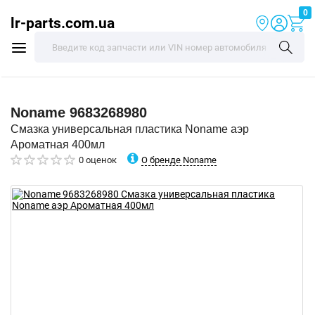
0
lr-parts.com.ua
Noname
9683268980
Смазка универсальная пластика Noname аэр
Ароматная 400мл
О бренде Noname
0 оценок