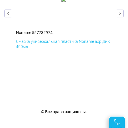
Noname 557732974
Non
БмД
Смазка универсальная пластика Noname аэр ДиК
Сма
400мл
40
© Все права защищены.