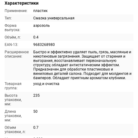
Характеристики
Применение:
пластик
Тип:
Смазка универсальная
Форма
аэрозоль
выпуска:
Объём, л:
0.4
EAN-13:
9683268980
Расширенное
Быстро и эффективно удаляет пыль, грязь, масляные и
описание:
никотиновые загрязнения. Защищает от старения и
выгорания, восстанавливает первоначальную
структуру, обладает антистатическим эффектом.
Предназначен для обработки пластиковых и
виниловых деталей салона. Подходит для молдингов и
бамперов. Обладает приятным ароматом клубники.
Товарная
уход и очистка
группа:
Высота
235
упаковки,
мм:
Длина
50
упаковки,
мм:
Объем
0.7
упаковки, л: