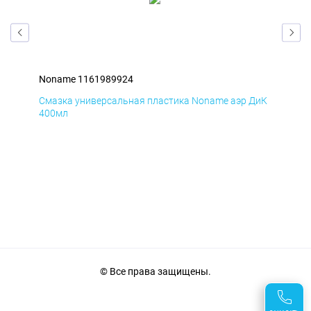
Noname 1161989924
Non
БмД
Смазка универсальная пластика Noname аэр ДиК
Сма
400мл
40
© Все права защищены.