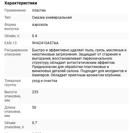
Характеристики
Применение:
пластик
Тип:
Смазка универсальная
Форма
аэрозоль
выпуска:
Объём, л:
0.4
EAN-13:
9H42410A57AA
Расширенное
Быстро и эффективно удаляет пыль, грязь, масляные и
описание:
никотиновые загрязнения. Защищает от старения и
выгорания, восстанавливает первоначальную
структуру, обладает антистатическим эффектом.
Предназначен для обработки пластиковых и
виниловых деталей салона. Подходит для молдингов и
бамперов. Обладает приятным ароматом клубники.
Товарная
уход и очистка
группа:
Высота
235
упаковки,
мм:
Длина
50
упаковки,
мм:
Объем
0.7
упаковки, л: