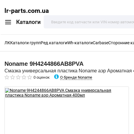
lr-parts.com.ua
Каталоги
ЛК
Каталоги групп
Ред.каталоги
Wh-каталоги
Carbase
Сторонние к
Noname
9H4244866AB8PVA
Смазка универсальная пластика Noname аэр Ароматная
О бренде Noname
0 оценок