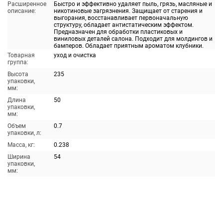
Расширенное
Быстро и эффективно удаляет пыль, грязь, масляные и
описание:
никотиновые загрязнения. Защищает от старения и
выгорания, восстанавливает первоначальную
структуру, обладает антистатическим эффектом.
Предназначен для обработки пластиковых и
виниловых деталей салона. Подходит для молдингов и
бамперов. Обладает приятным ароматом клубники.
Товарная
уход и очистка
группа:
Высота
235
упаковки,
мм:
Длина
50
упаковки,
мм:
Объем
0.7
упаковки, л:
Масса, кг:
0.238
Ширина
54
упаковки,
мм: