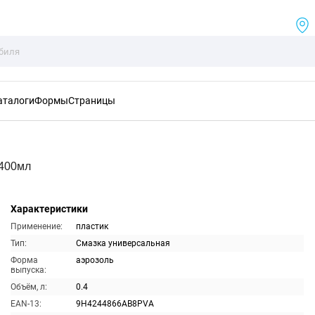
аталоги
Формы
Страницы
 400мл
Характеристики
Применение:
пластик
Тип:
Смазка универсальная
Форма
аэрозоль
выпуска:
Объём, л:
0.4
EAN-13:
9H4244866AB8PVA