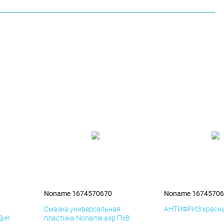
Noname 1674570670
Noname 16745706
я
Смазка универсальная
АНТИФРИЗ красны
ДиК
пластика Noname аэр ПхВ