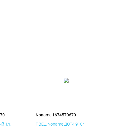
70
Noname 1674570670
й 1л.
ПВЕЦ Noname ДОТ4 910г