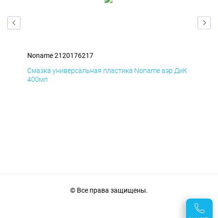
Noname 2120176217
Non
БмД
Смазка универсальная пластика Noname аэр ДиК
Сма
400мл
40
© Все права защищены.