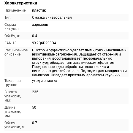
Характеристики
Применение:
пластик
Тип:
Смазка универсальная
Форма
аэрозоль
выпуска:
Объём, л:
0.4
EAN-13:
9X2Q6D299DA
Расширенное
Быстро и эффективно удаляет пыль, грязь, масляные и
описание:
никотиновые загрязнения. Защищает от старения и
выгорания, восстанавливает первоначальную
структуру, обладает антистатическим эффектом.
Предназначен для обработки пластиковых и
виниловых деталей салона. Подходит для молдингов и
бамперов. Обладает приятным ароматом клубники.
Товарная
уход и очистка
группа:
Высота
235
упаковки,
мм:
Длина
50
упаковки,
мм:
Объем
0.7
упаковки, л: