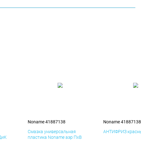
Noname 41887138
Noname 41887138
я
Смазка универсальная
АНТИФРИЗ красны
ДиК
пластика Noname аэр ПхВ