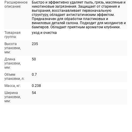
Расширенное
Быстро и эффективно удаляет пыль, грязь, масляные и
описание:
никотиновые загрязнения. Защищает от старения и
выгорания, восстанавливает первоначальную
структуру, обладает антистатическим эффектом.
Предназначен для обработки пластиковых и
виниловых деталей салона. Подходит для молдингов и
бамперов. Обладает приятным ароматом клубники.
Товарная
уход и очистка
группа:
Высота
235
упаковки,
мм:
Длина
50
упаковки,
мм:
Объем
0.7
упаковки, л:
Масса, кг:
0.238
Ширина
54
упаковки,
мм: