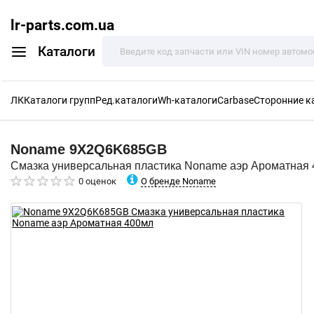
lr-parts.com.ua
Каталоги
ЛК
Каталоги групп
Ред.каталоги
Wh-каталоги
Carbase
Сторонние к
Noname
9X2Q6K685GB
Смазка универсальная пластика Noname аэр Ароматная
О бренде Noname
0 оценок