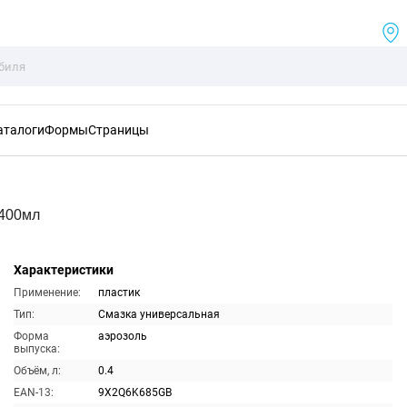
аталоги
Формы
Страницы
 400мл
Характеристики
Применение:
пластик
Тип:
Смазка универсальная
Форма
аэрозоль
выпуска:
Объём, л:
0.4
EAN-13:
9X2Q6K685GB