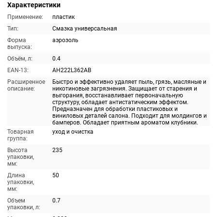
Характеристики
Применение:
пластик
Тип:
Смазка универсальная
Форма
аэрозоль
выпуска:
Объём, л:
0.4
EAN-13:
AH222L362AB
Расширенное
Быстро и эффективно удаляет пыль, грязь, масляные и
описание:
никотиновые загрязнения. Защищает от старения и
выгорания, восстанавливает первоначальную
структуру, обладает антистатическим эффектом.
Предназначен для обработки пластиковых и
виниловых деталей салона. Подходит для молдингов и
бамперов. Обладает приятным ароматом клубники.
Товарная
уход и очистка
группа:
Высота
235
упаковки,
мм:
Длина
50
упаковки,
мм:
Объем
0.7
упаковки, л: