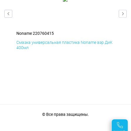
Noname 220760415
Non
БмД
Смазка универсальная пластика Noname аэр ДиК
Сма
400мл
40
© Все права защищены.