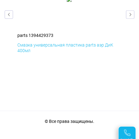
parts 1394429373
par
Смазка универсальная пластика parts аэр ДиК
Сма
400мл
40
© Все права защищены.