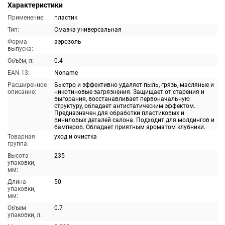
Характеристики
Применение:
пластик
Тип:
Смазка универсальная
Форма
аэрозоль
выпуска:
Объём, л:
0.4
EAN-13:
Noname
Расширенное
Быстро и эффективно удаляет пыль, грязь, масляные и
описание:
никотиновые загрязнения. Защищает от старения и
выгорания, восстанавливает первоначальную
структуру, обладает антистатическим эффектом.
Предназначен для обработки пластиковых и
виниловых деталей салона. Подходит для молдингов и
бамперов. Обладает приятным ароматом клубники.
Товарная
уход и очистка
группа:
Высота
235
упаковки,
мм:
Длина
50
упаковки,
мм:
Объем
0.7
упаковки, л: