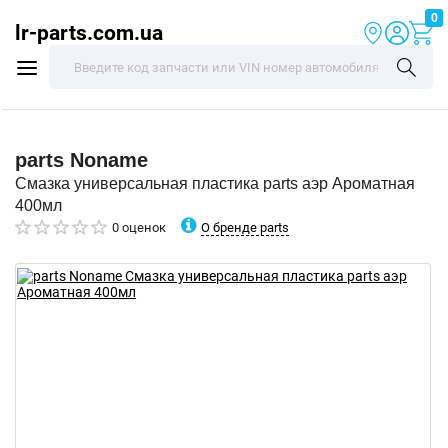
0
lr-parts.com.ua
parts
Noname
Смазка универсальная пластика parts аэр Ароматная
400мл
О бренде parts
0 оценок