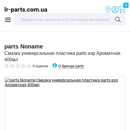
0
lr-parts.com.ua
parts
Noname
Смазка универсальная пластика parts аэр Ароматная
400мл
О бренде parts
0 оценок