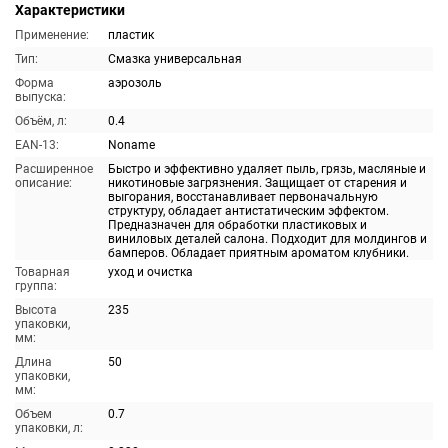
Характеристики
Применение:
пластик
Тип:
Смазка универсальная
Форма
аэрозоль
выпуска:
Объём, л:
0.4
EAN-13:
Noname
Расширенное
Быстро и эффективно удаляет пыль, грязь, масляные и
описание:
никотиновые загрязнения. Защищает от старения и
выгорания, восстанавливает первоначальную
структуру, обладает антистатическим эффектом.
Предназначен для обработки пластиковых и
виниловых деталей салона. Подходит для молдингов и
бамперов. Обладает приятным ароматом клубники.
Товарная
уход и очистка
группа:
Высота
235
упаковки,
мм:
Длина
50
упаковки,
мм:
Объем
0.7
упаковки, л: