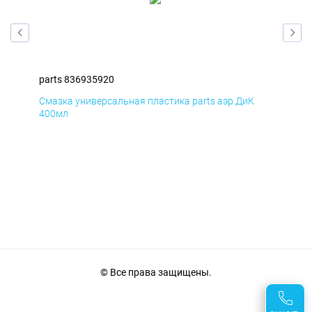
parts 836935920
par
Смазка универсальная пластика parts аэр ДиК
Сма
400мл
40
© Все права защищены.