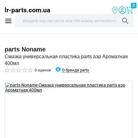
0
lr-parts.com.ua
parts
Noname
Смазка универсальная пластика parts аэр Ароматная
400мл
О бренде parts
0 оценок