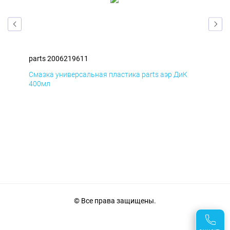
parts 2006219611
par
Смазка универсальная пластика parts аэр ДиК
Сма
400мл
40
© Все права защищены.