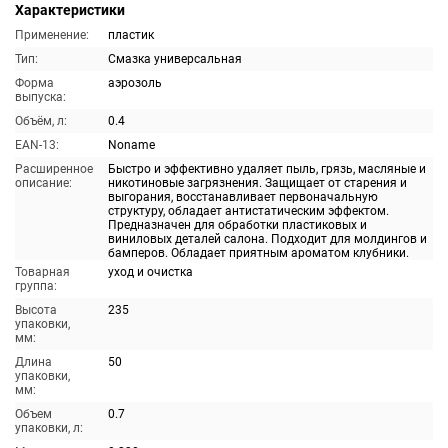
Характеристики
Применение:
пластик
Тип:
Смазка универсальная
Форма
аэрозоль
выпуска:
Объём, л:
0.4
EAN-13:
Noname
Расширенное
Быстро и эффективно удаляет пыль, грязь, масляные и
описание:
никотиновые загрязнения. Защищает от старения и
выгорания, восстанавливает первоначальную
структуру, обладает антистатическим эффектом.
Предназначен для обработки пластиковых и
виниловых деталей салона. Подходит для молдингов и
бамперов. Обладает приятным ароматом клубники.
Товарная
уход и очистка
группа:
Высота
235
упаковки,
мм:
Длина
50
упаковки,
мм:
Объем
0.7
упаковки, л: