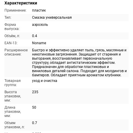
Характеристики
Применение:
пластик
Тип:
Смазка универсальная
Форма
аэрозоль
выпуска:
Объём, л:
0.4
EAN-13:
Noname
Расширенное
Быстро и эффективно удаляет пыль, грязь, масляные и
описание:
никотиновые загрязнения. Защищает от старения и
выгорания, восстанавливает первоначальную
структуру, обладает антистатическим эффектом.
Предназначен для обработки пластиковых и
виниловых деталей салона. Подходит для молдингов и
бамперов. Обладает приятным ароматом клубники.
Товарная
уход и очистка
группа:
Высота
235
упаковки,
мм:
Длина
50
упаковки,
мм:
Объем
0.7
упаковки, л: