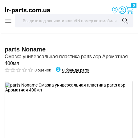
0
lr-parts.com.ua
parts
Noname
Смазка универсальная пластика parts аэр Ароматная
400мл
О бренде parts
0 оценок