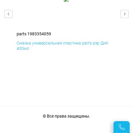
parts 1983354059
par
Смазка универсальная пластика parts аэр ДиК
Сма
400мл
40
© Все права защищены.