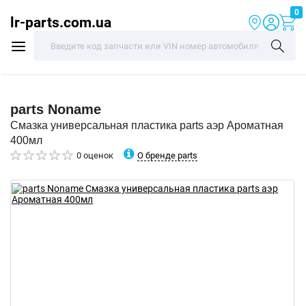
0
lr-parts.com.ua
parts
Noname
Смазка универсальная пластика parts аэр Ароматная
400мл
О бренде parts
0 оценок