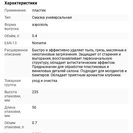
Характеристики
Применение:
пластик
Тип:
Смазка универсальная
Форма
аэрозоль
выпуска:
Объём, л:
0.4
EAN-13:
Noname
Расширенное
Быстро и эффективно удаляет пыль, грязь, масляные и
описание:
никотиновые загрязнения. Защищает от старения и
выгорания, восстанавливает первоначальную
структуру, обладает антистатическим эффектом.
Предназначен для обработки пластиковых и
виниловых деталей салона. Подходит для молдингов и
бамперов. Обладает приятным ароматом клубники.
Товарная
уход и очистка
группа:
Высота
235
упаковки,
мм:
Длина
50
упаковки,
мм:
Объем
0.7
упаковки, л: