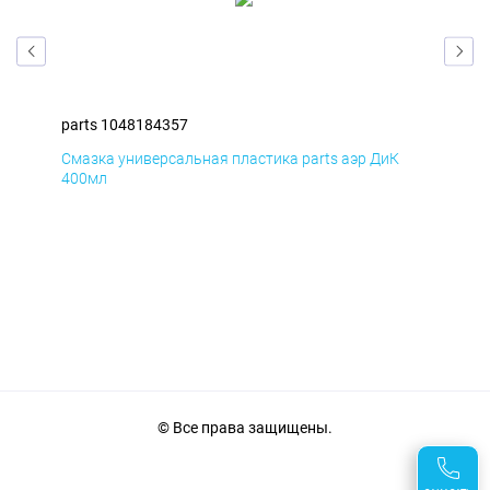
parts 1048184357
par
Смазка универсальная пластика parts аэр ДиК
Сма
400мл
40
© Все права защищены.