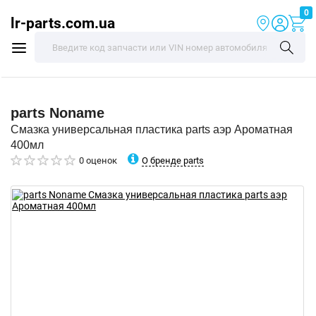
0
lr-parts.com.ua
parts
Noname
Смазка универсальная пластика parts аэр Ароматная
400мл
О бренде parts
0 оценок