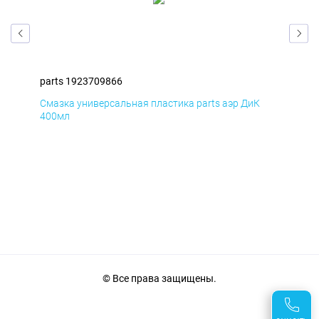
parts 1923709866
par
Смазка универсальная пластика parts аэр ДиК
Сма
400мл
40
© Все права защищены.