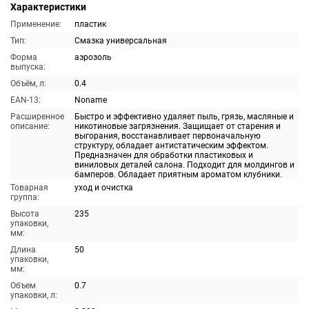
Характеристики
Применение:
пластик
Тип:
Смазка универсальная
Форма
аэрозоль
выпуска:
Объём, л:
0.4
EAN-13:
Noname
Расширенное
Быстро и эффективно удаляет пыль, грязь, масляные и
описание:
никотиновые загрязнения. Защищает от старения и
выгорания, восстанавливает первоначальную
структуру, обладает антистатическим эффектом.
Предназначен для обработки пластиковых и
виниловых деталей салона. Подходит для молдингов и
бамперов. Обладает приятным ароматом клубники.
Товарная
уход и очистка
группа:
Высота
235
упаковки,
мм:
Длина
50
упаковки,
мм:
Объем
0.7
упаковки, л: