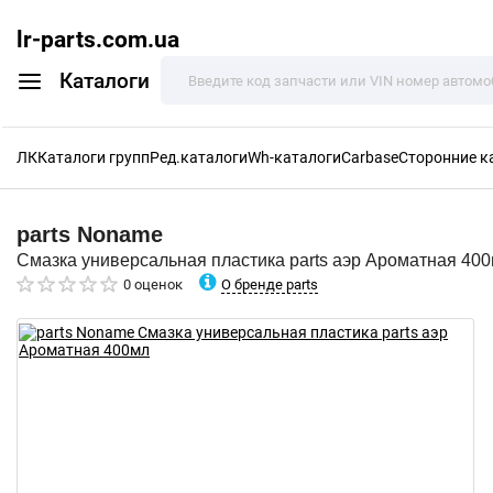
lr-parts.com.ua
Каталоги
ЛК
Каталоги групп
Ред.каталоги
Wh-каталоги
Carbase
Сторонние к
parts
Noname
Смазка универсальная пластика parts аэр Ароматная 40
О бренде parts
0 оценок