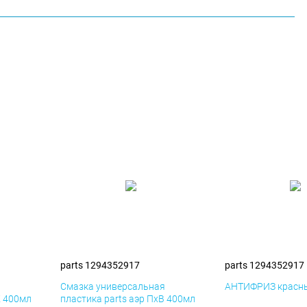
parts 1294352917
parts 1294352917
я
Смазка универсальная
АНТИФРИЗ красны
К 400мл
пластика parts аэр ПхВ 400мл