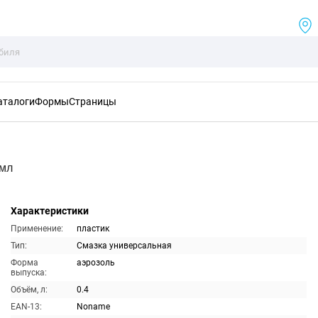
аталоги
Формы
Страницы
0мл
Характеристики
Применение:
пластик
Тип:
Смазка универсальная
Форма
аэрозоль
выпуска:
Объём, л:
0.4
EAN-13:
Noname