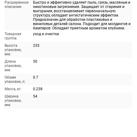
Расширенное
Быстро и эффективно удаляет пыль, грязь, масляные и
описание:
никотиновые загрязнения. Защищает от старения и
выгорания, восстанавливает первоначальную
структуру, обладает антистатическим эффектом.
Предназначен для обработки пластиковых и
виниловых деталей салона. Подходит для молдингов и
бамперов. Обладает приятным ароматом клубники.
Товарная
уход и очистка
группа:
Высота
235
упаковки,
мм:
Длина
50
упаковки,
мм:
Объем
0.7
упаковки, л:
Масса, кг:
0.238
Ширина
54
упаковки,
мм: