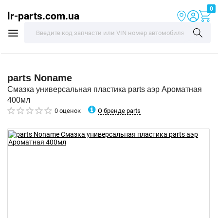
0
lr-parts.com.ua
parts
Noname
Смазка универсальная пластика parts аэр Ароматная
400мл
О бренде parts
0 оценок