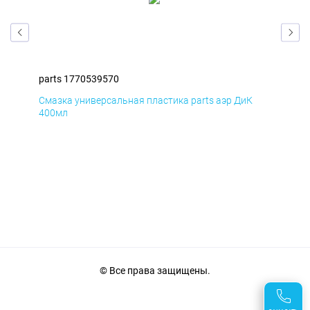
parts 1770539570
par
Смазка универсальная пластика parts аэр ДиК
Сма
400мл
40
© Все права защищены.