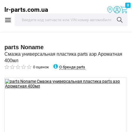
0
lr-parts.com.ua
parts
Noname
Смазка универсальная пластика parts аэр Ароматная
400мл
О бренде parts
0 оценок