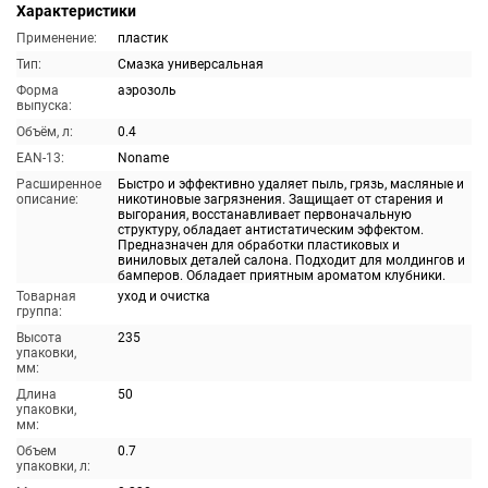
Характеристики
Применение:
пластик
Тип:
Смазка универсальная
Форма
аэрозоль
выпуска:
Объём, л:
0.4
EAN-13:
Noname
Расширенное
Быстро и эффективно удаляет пыль, грязь, масляные и
описание:
никотиновые загрязнения. Защищает от старения и
выгорания, восстанавливает первоначальную
структуру, обладает антистатическим эффектом.
Предназначен для обработки пластиковых и
виниловых деталей салона. Подходит для молдингов и
бамперов. Обладает приятным ароматом клубники.
Товарная
уход и очистка
группа:
Высота
235
упаковки,
мм:
Длина
50
упаковки,
мм:
Объем
0.7
упаковки, л: