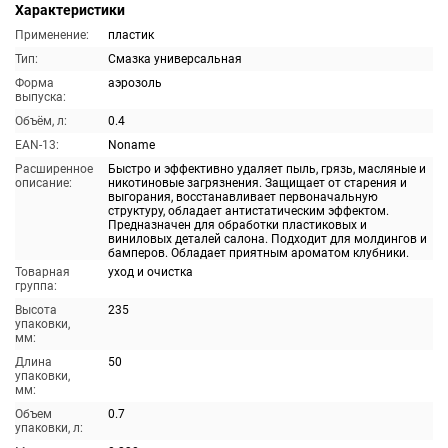
Характеристики
Применение:
пластик
Тип:
Смазка универсальная
Форма
аэрозоль
выпуска:
Объём, л:
0.4
EAN-13:
Noname
Расширенное
Быстро и эффективно удаляет пыль, грязь, масляные и
описание:
никотиновые загрязнения. Защищает от старения и
выгорания, восстанавливает первоначальную
структуру, обладает антистатическим эффектом.
Предназначен для обработки пластиковых и
виниловых деталей салона. Подходит для молдингов и
бамперов. Обладает приятным ароматом клубники.
Товарная
уход и очистка
группа:
Высота
235
упаковки,
мм:
Длина
50
упаковки,
мм:
Объем
0.7
упаковки, л: