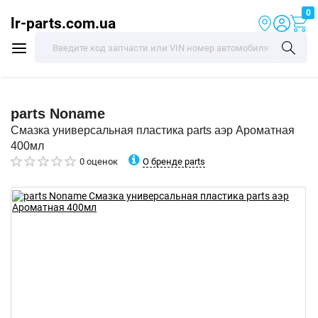
0
lr-parts.com.ua
parts
Noname
Смазка универсальная пластика parts аэр Ароматная
400мл
О бренде parts
0 оценок