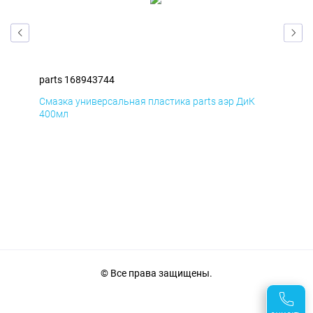
parts 168943744
par
Смазка универсальная пластика parts аэр ДиК
Сма
400мл
40
© Все права защищены.